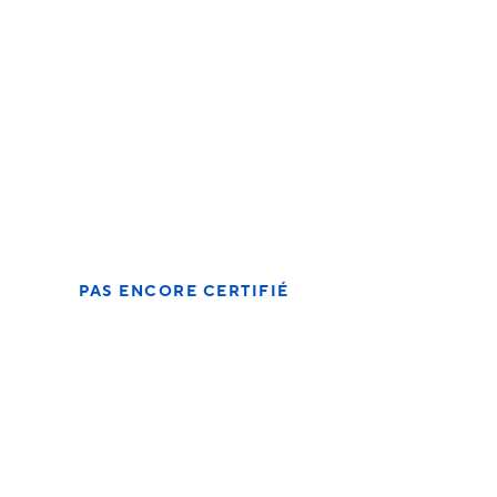
du
du
du 01.01.2029
01.01.2025
01.01.2027
jusqu'au
au
au
31.12.2030
31.12.2026
31.12.2028
PAS ENCORE CERTIFIÉ
Je souhaite obtenir
la certification en
tant que
moniteur(trice) de