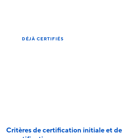
cours
Sur le déroulement de la certification
initiale
DÉJÀ CERTIFIÉS
La re-certification
est à l’ordre du jour
Sur le déroulement de la recertification
Critères de certification initiale et de