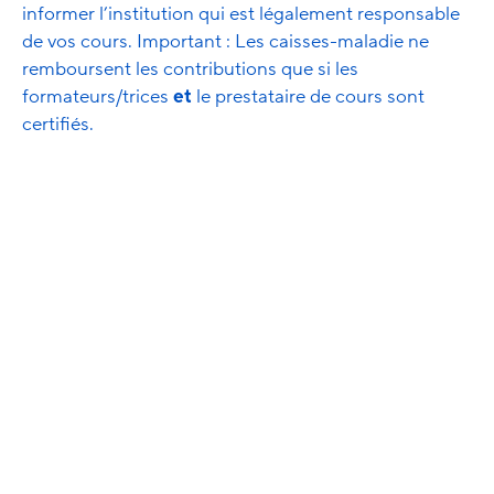
informer l’institution qui est légalement responsable
de vos cours. Important : Les caisses-maladie ne
remboursent les contributions que si les
formateurs/trices
et
le prestataire de cours sont
certifiés.
Procédure
Une distinction est faite entre une certification
initiale et une re-certification. La certification initiale
est valable jusqu'à la fin de la période de certification
de deux ans définie, tandis que chaque recertification
prolonge la validité de deux années supplémentaires.
Les périodes de certification de deux ans