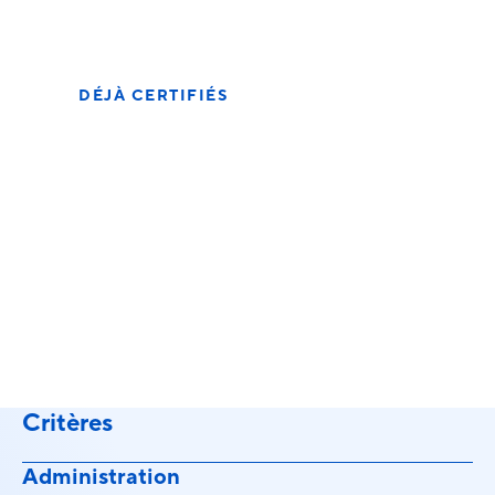
Sur le déroulement de la certification
initiale
DÉJÀ CERTIFIÉS
La recertification est
à l'ordre du jour.
Sur le déroulement de la recertification
Critères
Administration