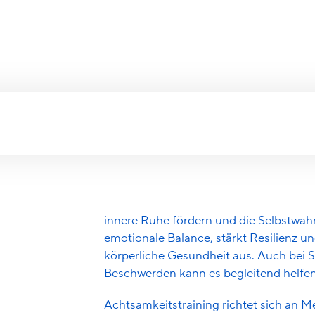
Zertifizierungen
Krankenkas
Fitnesscenter
Kletter- und 
raining
Achtsamkeitstraining basiert auf der Pr
Wahrnehmens des gegenwärtigen Momen
Achtsamkeitstraining
buddhistischen Meditation, wird heute 
Prävention und Therapie angewendet. I
Alexander-Technik
Aufmerksamkeit auf Gedanken, Gefüh
Aquatraining
Regelmässiges Achtsamkeitstraining k
Atemgymnastik / Breathwo
innere Ruhe fördern und die Selbstwahr
emotionale Balance, stärkt Resilienz un
Autogenes Training
körperliche Gesundheit aus. Auch bei
Beschwerden kann es begleitend helfen
Beckenbodengymnastik
EMS-Training
Achtsamkeitstraining richtet sich an M