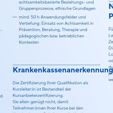
achtsamkeitsbasierte Beziehungs- und
N
Gruppenprozesse, ethische Grundlagen
P
mind. 50 h Anwendungsfelder und
Vertiefung: Einsatz von Achtsamkeit in
Fü
Prävention, Beratung, Therapie und
-
Le
pädagogischen bzw. betrieblichen
Ze
Kontexten
Di
L
od
du
Krankenkassenanerkennun
pr
we
Die Zertifizierung Ihrer Qualifikation als
Kursleiter:in ist Bestandteil der
Kursanbieterzertifizierung.
d.
Sie allein genügt nicht, damit
Teilnehmer:innen Ihrer Kurse bei den