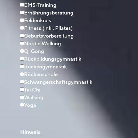
EMS-Training
Ernährungsberatung
Feldenkrais
Fitness (inkl. Pilates)
Geburtsvorbereitung
Nordic Walking
Qi Gong
Rückbildungsgymnastik
Rückengymnastik
Rückenschule
Schwangerschaftsgymnastik
Tai Chi
Walking
Yoga
Hinweis