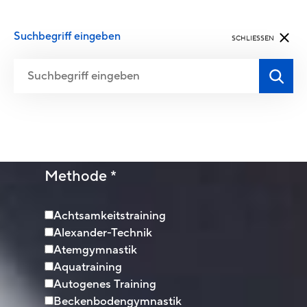
Suchbegriff eingeben
SCHLIESSEN
Antragsformular Kursleitende
Methode
*
Achtsamkeitstraining
Alexander-Technik
Atemgymnastik
Aquatraining
Autogenes Training
Beckenbodengymnastik