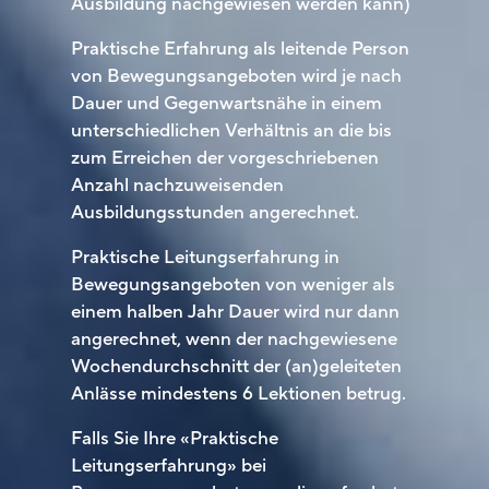
Ausbildung nachgewiesen werden kann)
Praktische Erfahrung als leitende Person
von Bewegungsangeboten wird je nach
Dauer und Gegenwartsnähe in einem
unterschiedlichen Verhältnis an die bis
zum Erreichen der vorgeschriebenen
Anzahl nachzuweisenden
Ausbildungsstunden angerechnet.
Praktische Leitungserfahrung in
Bewegungsangeboten von weniger als
einem halben Jahr Dauer wird nur dann
angerechnet, wenn der nachgewiesene
Wochendurchschnitt der (an)geleiteten
Anlässe mindestens 6 Lektionen betrug.
Falls Sie Ihre «Praktische
Leitungserfahrung» bei