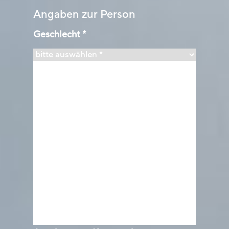
Angaben zur Person
Geschlecht
*
Name
*
Vorname
*
Strasse + Nr.
*
PLZ
*
Ort
*
Geburtsdatum
*
E-Mail
*
Mobil
*
Telefon
*
Falls Sie für einen zertifizierten Anbieter Lektionen
leiten: